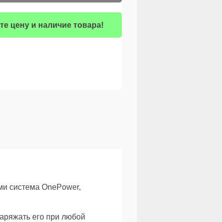
те цену и наличие товара!
ми система OnePower,
заряжать его при любой