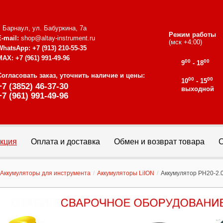
г. Барнаул, ул. Бабуркина, 7а
Режим работы
E-mail:
shop@altay-instrument.ru
(мск +4:00)
WhatsApp:
+7 (913) 210-55-35
MAX:
+7 (961) 991-49-96
00
00
9
- 18
Согласовать заказ, уточнить наличие и цены:
00
00
10
- 15
+7 (3852) 46-37-30
выходной
+7 (961) 991-49-96
кция
Оплата и доставка
Обмен и возврат товара
С
Аккумуляторы для инструмента
/
Аккумуляторы LiION
/
Аккумулятор PH20-2.0 