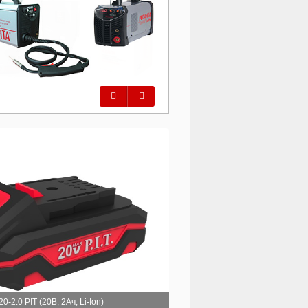
Предыдущий
Следующий
-2.0 PIT (20В, 2Ач, Li-Ion)