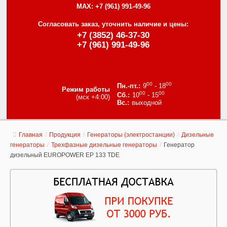
MAX:
+7 (961) 991-49-96
Согласовать заказ, уточнить наличие и цены:
+7 (3852) 46-37-30
+7 (961) 991-49-96
00
00
9
- 18
Режим работы
00
00
10
- 15
(мск +4:00)
выходной
Главная
/
Продукция
/
Генераторы (электростанции)
/
Дизельные
генераторы
/
Трехфазные дизельные генераторы
/
Генератор
дизельный EUROPOWER EP 133 TDE