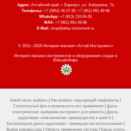
Адрес:
Алтайский край, г. Барнаул,
ул. Бабуркина, 7а
Телефоны:
+7 (3852) 46-37-30; +7 (961) 991-49-96
WhatsApp:
+7 (913) 210-55-35
MAX:
+7 (961) 991-49-96
E-Mail:
shop@altay-instrument.ru
© 2011—2026 Интернет-магазин «Алтай Инструмент»
Интернет-магазин инструментов и оборудования
создан в
ВебсайтИнфо
Какой насос выбрать
|
Как выбрать подходящий перфоратор
|
Строительный фен и возможности его применения
|
Дрель
электрическая: выбираем инструмент для ремонта
|
Дрель-
шуруповерт электрическая: преимущества в работе
|
Беспроводная дрель-шуруповерт: преимущества использования
|
Выбор компрессора
|
Область применения лестниц
|
Какую купить