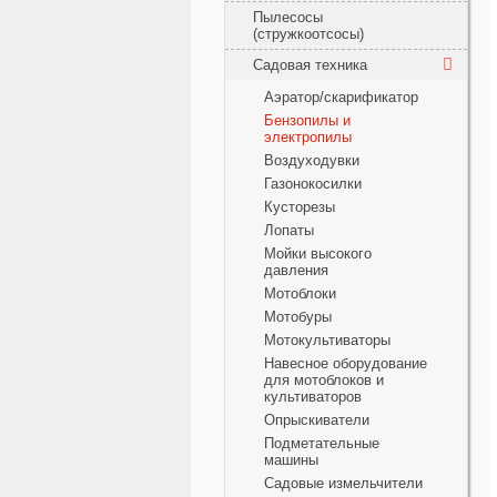
Пылесосы
(стружкоотсосы)
Садовая техника
Аэратор/скарификатор
Бензопилы и
электропилы
Воздуходувки
Газонокосилки
Кусторезы
Лопаты
Мойки высокого
давления
Мотоблоки
Мотобуры
Мотокультиваторы
Навесное оборудование
для мотоблоков и
культиваторов
Опрыскиватели
Подметательные
машины
Садовые измельчители