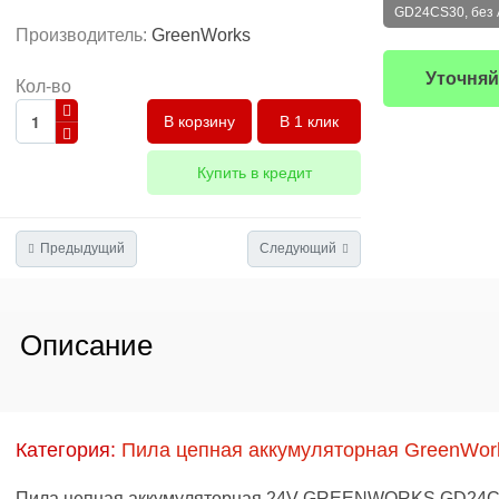
GD24CS30, без 
Производитель:
GreenWorks
Уточняй
Кол-во
В 1 клик
Купить в кредит
Предыдущий
Следующий
Описание
Категория:
Пила цепная аккумуляторная GreenWor
Пила цепная аккумуляторная 24V GREENWORKS GD24CS