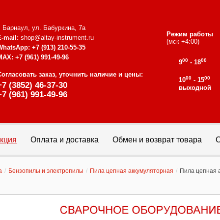
г. Барнаул, ул. Бабуркина, 7а
Режим работы
E-mail:
shop@altay-instrument.ru
(мск +4:00)
WhatsApp:
+7 (913) 210-55-35
MAX:
+7 (961) 991-49-96
00
00
9
- 18
Согласовать заказ, уточнить наличие и цены:
00
00
10
- 15
+7 (3852) 46-37-30
выходной
+7 (961) 991-49-96
кция
Оплата и доставка
Обмен и возврат товара
С
а
/
Бензопилы и электропилы
/
Пила цепная аккумуляторная
/
Пила цепная