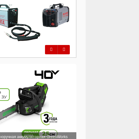
Предыдущий
Следующий
норучная аккумуляторная GreenWorks