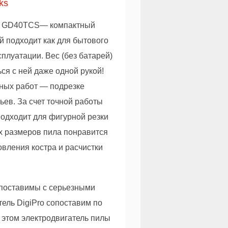
ks
S GD40TCS— компактный
 подходит как для бытового
плуатации. Вес (без батарей)
ься с ней даже одной рукой!
ных работ — подрезке
ьев. За счет точной работы
подходит для фигурной резки
ых размеров пила понравится
овления костра и расчистки
опоставимы с серьезными
ель DigiPro сопоставим по
 этом электродвигатель пилы