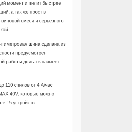
щий момент и пилит быстрее
ий, а так же прост в
ензиновой смеси и серьезного
кой.
нтиметровая шина сделана из
асности предусмотрен
ой работы двигатель имеет
 110 спилов от 4 А/час
-MAX 40V, которые можно
ее 15 устройств.