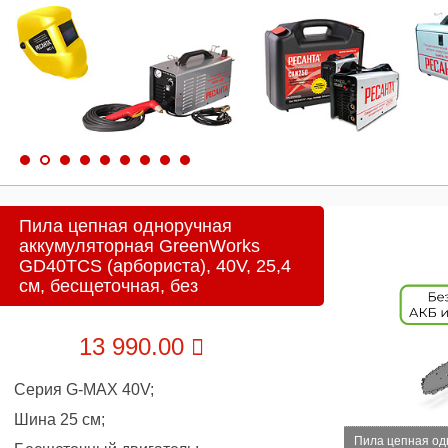
Пила цепная одноручная
аккумуляторная GreenWorks
GD40TCS (арбориста), 40V, 25,4
см, бесщеточная, без
13 990.00
Серия G-MAX 40V;
Шина 25 см;
Пила цепная од