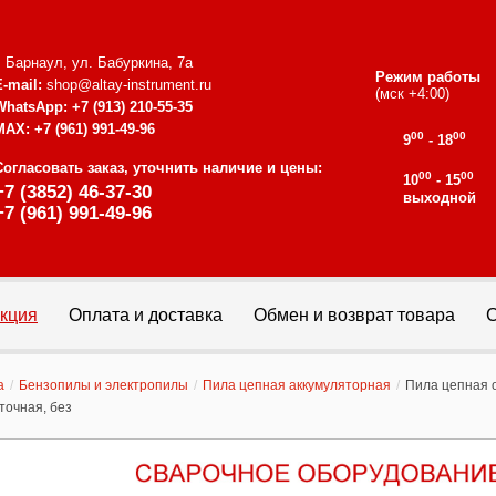
г. Барнаул, ул. Бабуркина, 7а
Режим работы
E-mail:
shop@altay-instrument.ru
(мск +4:00)
WhatsApp:
+7 (913) 210-55-35
MAX:
+7 (961) 991-49-96
00
00
9
- 18
Согласовать заказ, уточнить наличие и цены:
00
00
10
- 15
+7 (3852) 46-37-30
выходной
+7 (961) 991-49-96
кция
Оплата и доставка
Обмен и возврат товара
С
а
/
Бензопилы и электропилы
/
Пила цепная аккумуляторная
/
Пила цепная 
точная, без