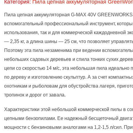
Категория:
Пила цепная аккумуляторная GreenWor
Пила цепная аккумуляторная G-MAX 40V GREENWORK
вспомогательный профессиональный инструмент, который
использования, так и для коммерческой каждодневной экс
— 2,35 кг, а длина шины — 25 см, что позволяет управлят
Поэтому эта пила незаменима при ведении вспомогатель
небольших садовых деревьев и спила тонких сухих дерев
цепи со скоростью 14 м/с, эта небольшая пила идеально 
по дереву и изготовлению скульптур. А за счет компактн
охотникам и рыболовам для обустройства лагеря, пригот
тропинок и дорог от завала.
Характеристики этой небольшой коммерческой пилы в с
цепными бензопилами. Ее надежный бесщеточный двигат
мощности с бензиновыми аналогами на 1,2-1,5 л/сил. При