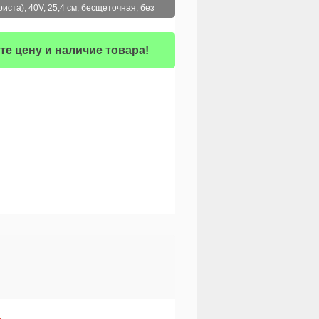
ста), 40V, 25,4 см, бесщеточная, без
те цену и наличие товара!