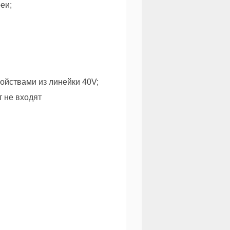
еи;
ойствами из линейки 40V;
т не входят