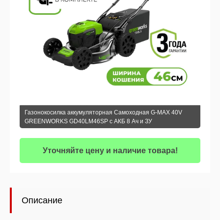
Газонокосилка аккумуляторная Самоходная G-MAX 40V
GREENWORKS GD40LM46SP с АКБ 8 Ач и ЗУ
Уточняйте цену и наличие товара!
Описание