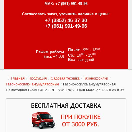
MAX:
+7 (961) 991-49-96
Согласовать заказ, уточнить наличие и цены:
+7 (3852) 46-37-30
+7 (961) 991-49-96
00
00
9
- 18
Режим работы
00
00
10
- 15
(мск +4:00)
выходной
Главная
/
Продукция
/
Садовая техника
/
Газонокосилки
/
Газонокосилки аккумуляторные
/
Газонокосилка аккумуляторная
Самоходная G-MAX 40V GREENWORKS GD40LM46SP с АКБ 8 Ач и ЗУ