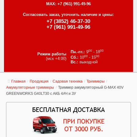
MAX:
+7 (961) 991-49-96
Согласовать заказ, уточнить наличие и цены:
+7 (3852) 46-37-30
+7 (961) 991-49-96
00
00
9
- 18
Режим работы
00
00
10
- 15
(мск +4:00)
выходной
Главная
/
Продукция
/
Садовая техника
/
Триммеры
/
Аккумуляторные триммеры
/
Триммер аккумуляторный G-MAX 40V
GREENWORKS G40LT30 c АКБ 4АЧ и ЗУ