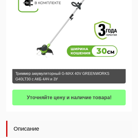
Триммер аккумуляторный G-MAX 40V GREENWORKS
G40LT30 c АКБ 4АЧ и ЗУ
Уточняйте цену и наличие товара!
Описание