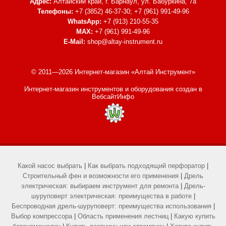
Адрес:
Алтайский край, г. Барнаул,
ул. Бабуркина, 7а
Телефоны:
+7 (3852) 46-37-30; +7 (961) 991-49-96
WhatsApp:
+7 (913) 210-55-35
MAX:
+7 (961) 991-49-96
E-Mail:
shop@altay-instrument.ru
© 2011—2026 Интернет-магазин «Алтай Инструмент»
Интернет-магазин инструментов и оборудования
создан в
ВебсайтИнфо
Какой насос выбрать
|
Как выбрать подходящий перфоратор
|
Строительный фен и возможности его применения
|
Дрель
электрическая: выбираем инструмент для ремонта
|
Дрель-
шуруповерт электрическая: преимущества в работе
|
Беспроводная дрель-шуруповерт: преимущества использования
|
Выбор компрессора
|
Область применения лестниц
|
Какую купить