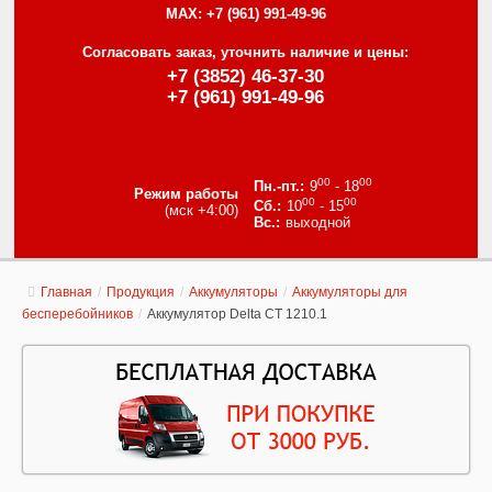
MAX:
+7 (961) 991-49-96
Согласовать заказ, уточнить наличие и цены:
+7 (3852) 46-37-30
+7 (961) 991-49-96
00
00
9
- 18
Режим работы
00
00
10
- 15
(мск +4:00)
выходной
Главная
/
Продукция
/
Аккумуляторы
/
Аккумуляторы для
бесперебойников
/
Аккумулятор Delta CT 1210.1