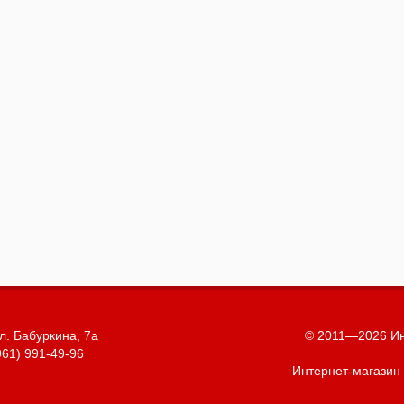
л. Бабуркина, 7а
© 2011—2026 Ин
961) 991-49-96
Интернет-магазин