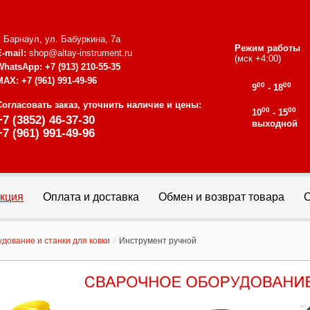
г. Барнаул, ул. Бабуркина, 7а
Режим работы
E-mail:
shop@altay-instrument.ru
(мск +4:00)
WhatsApp:
+7 (913) 210-55-35
MAX:
+7 (961) 991-49-96
00
00
9
- 18
Согласовать заказ, уточнить наличие и цены:
00
00
10
- 15
+7 (3852) 46-37-30
выходной
+7 (961) 991-49-96
кция
Оплата и доставка
Обмен и возврат товара
С
дование и станки для ковки
/
Инструмент ручной