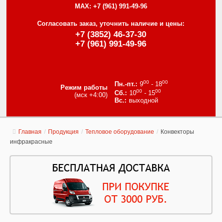
MAX:
+7 (961) 991-49-96
Согласовать заказ, уточнить наличие и цены:
+7 (3852) 46-37-30
+7 (961) 991-49-96
00
00
9
- 18
Режим работы
00
00
10
- 15
(мск +4:00)
выходной
Главная
/
Продукция
/
Тепловое оборудование
/
Конвекторы
инфракрасные