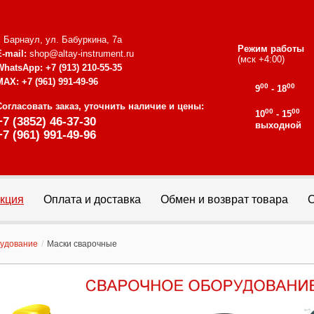
г. Барнаул, ул. Бабуркина, 7а
Режим работы
E-mail:
shop@altay-instrument.ru
(мск +4:00)
WhatsApp:
+7 (913) 210-55-35
MAX:
+7 (961) 991-49-96
00
00
9
- 18
Согласовать заказ, уточнить наличие и цены:
00
00
10
- 15
+7 (3852) 46-37-30
выходной
+7 (961) 991-49-96
кция
Оплата и доставка
Обмен и возврат товара
С
рудование
/
Маски сварочные