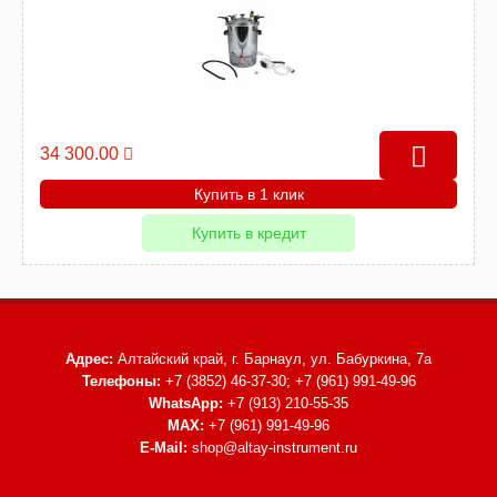
34 300.00
Купить в 1 клик
Купить в кредит
Адрес:
Алтайский край, г. Барнаул,
ул. Бабуркина, 7а
Телефоны:
+7 (3852) 46-37-30; +7 (961) 991-49-96
WhatsApp:
+7 (913) 210-55-35
MAX:
+7 (961) 991-49-96
E-Mail:
shop@altay-instrument.ru