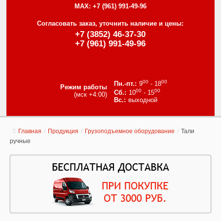
MAX:
+7 (961) 991-49-96
Согласовать заказ, уточнить наличие и цены:
+7 (3852) 46-37-30
+7 (961) 991-49-96
00
00
9
- 18
Режим работы
00
00
10
- 15
(мск +4:00)
выходной
Главная
/
Продукция
/
Грузоподъемное оборудование
/
Тали
ручные