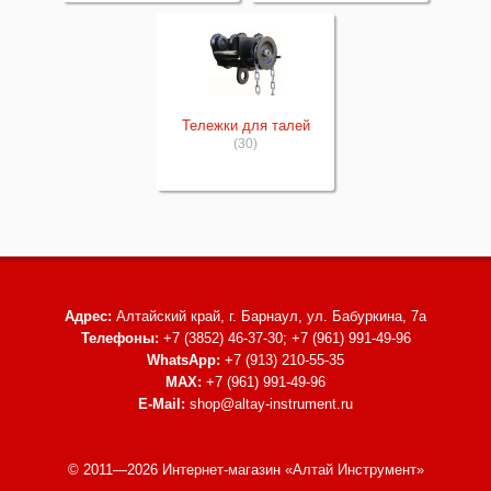
Тележки для талей
(30)
Адрес:
Алтайский край, г. Барнаул,
ул. Бабуркина, 7а
Телефоны:
+7 (3852) 46-37-30; +7 (961) 991-49-96
WhatsApp:
+7 (913) 210-55-35
MAX:
+7 (961) 991-49-96
E-Mail:
shop@altay-instrument.ru
© 2011—2026 Интернет-магазин «Алтай Инструмент»