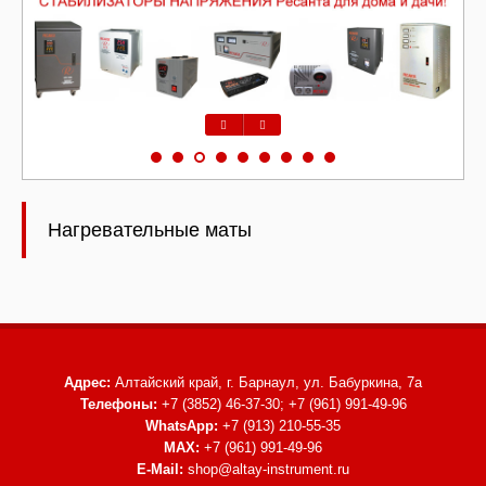
Предыдущий
Следующий
Нагревательные маты
Адрес:
Алтайский край, г. Барнаул,
ул. Бабуркина, 7а
Телефоны:
+7 (3852) 46-37-30; +7 (961) 991-49-96
WhatsApp:
+7 (913) 210-55-35
MAX:
+7 (961) 991-49-96
E-Mail:
shop@altay-instrument.ru