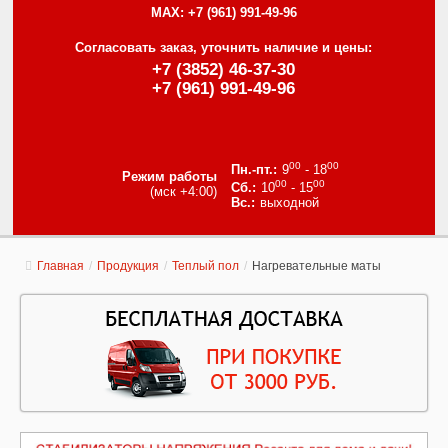
MAX:
+7 (961) 991-49-96
Согласовать заказ, уточнить наличие и цены:
+7 (3852) 46-37-30
+7 (961) 991-49-96
00
00
9
- 18
Режим работы
00
00
10
- 15
(мск +4:00)
выходной
Главная
/
Продукция
/
Теплый пол
/
Нагревательные маты