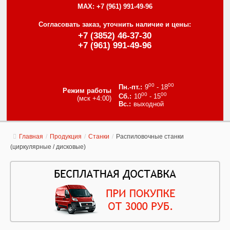
MAX:
+7 (961) 991-49-96
Согласовать заказ, уточнить наличие и цены:
+7 (3852) 46-37-30
+7 (961) 991-49-96
00
00
9
- 18
Режим работы
00
00
10
- 15
(мск +4:00)
выходной
Главная
/
Продукция
/
Станки
/
Распиловочные станки
(циркулярные / дисковые)