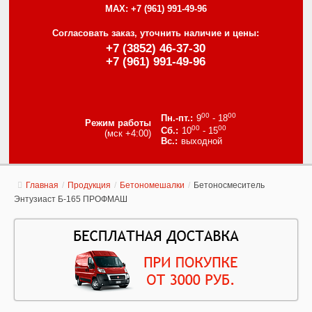
MAX:
+7 (961) 991-49-96
Согласовать заказ, уточнить наличие и цены:
+7 (3852) 46-37-30
+7 (961) 991-49-96
00
00
9
- 18
Режим работы
00
00
10
- 15
(мск +4:00)
выходной
Главная
/
Продукция
/
Бетономешалки
/
Бетоносмеситель
Энтузиаст Б-165 ПРОФМАШ