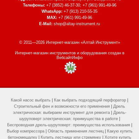
Телефоны:
+7 (3852) 46-37-30; +7 (961) 991-49-96
WhatsApp:
+7 (913) 210-55-35
MAX:
+7 (961) 991-49-96
E-Mail:
shop@altay-instrument.ru
© 2011—2026 Интернет-магазин «Алтай Инструмент»
Интернет-магазин инструментов и оборудования
создан в
ВебсайтИнфо
Какой насос выбрать
|
Как выбрать подходящий перфоратор
|
Строительный фен и возможности его применения
|
Дрель
электрическая: выбираем инструмент для ремонта
|
Дрель-
шуруповерт электрическая: преимущества в работе
|
Беспроводная дрель-шуруповерт: преимущества использования
|
Выбор компрессора
|
Область применения лестниц
|
Какую купить
бетономешалку
|
Купить лестницу или стремянку
|
Хотите купить