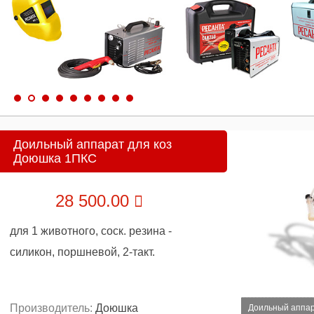
Доильный аппарат для коз
Доюшка 1ПКС
28 500.00
для 1 животного, соск. резина -
силикон, поршневой, 2-такт.
Производитель:
Доюшка
Доильный аппар