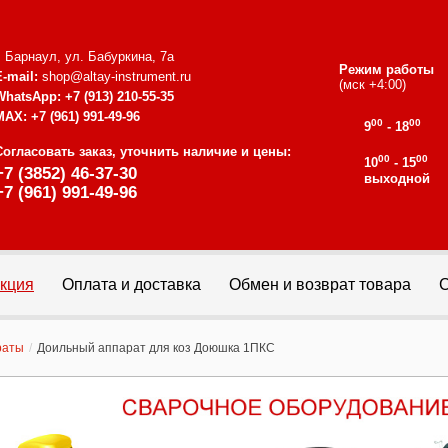
г. Барнаул, ул. Бабуркина, 7а
Режим работы
E-mail:
shop@altay-instrument.ru
(мск +4:00)
WhatsApp:
+7 (913) 210-55-35
MAX:
+7 (961) 991-49-96
00
00
9
- 18
Согласовать заказ, уточнить наличие и цены:
00
00
10
- 15
+7 (3852) 46-37-30
выходной
+7 (961) 991-49-96
кция
Оплата и доставка
Обмен и возврат товара
С
раты
/
Доильный аппарат для коз Доюшка 1ПКС