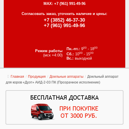
MAX:
+7 (961) 991-49-96
Согласовать заказ, уточнить наличие и цены:
+7 (3852) 46-37-30
+7 (961) 991-49-96
00
00
9
- 18
Режим работы
00
00
10
- 15
(мск +4:00)
выходной
Главная
/
Продукция
/
Доильные аппараты
/
Доильный аппарат
для коров «Дуэт» АИД-2-03 ПК (Прозрачное исполнение)