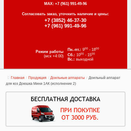
MAX:
+7 (961) 991-49-96
Согласовать заказ, уточнить наличие и цены:
+7 (3852) 46-37-30
+7 (961) 991-49-96
00
00
9
- 18
Режим работы
00
00
10
- 15
(мск +4:00)
выходной
Главная
/
Продукция
/
Доильные аппараты
/
Доильный аппарат
для коз Доюшка Мини 1АК (исполнение 2)