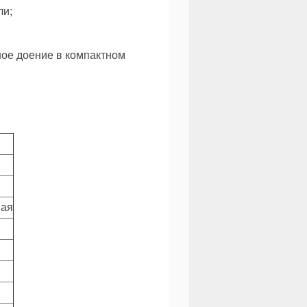
ли;
ое доение в компактном
мая