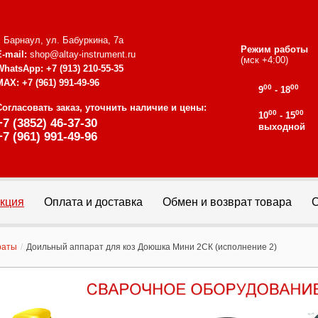
г. Барнаул, ул. Бабуркина, 7а
Режим работы
E-mail:
shop@altay-instrument.ru
(мск +4:00)
WhatsApp:
+7 (913) 210-55-35
MAX:
+7 (961) 991-49-96
00
00
9
- 18
Согласовать заказ, уточнить наличие и цены:
00
00
10
- 15
+7 (3852) 46-37-30
выходной
+7 (961) 991-49-96
кция
Оплата и доставка
Обмен и возврат товара
С
раты
/
Доильный аппарат для коз Доюшка Мини 2СК (исполнение 2)