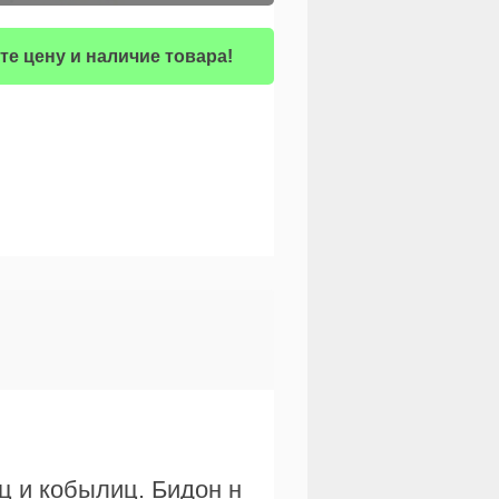
те цену и наличие товара!
ц и кобылиц. Бидон н