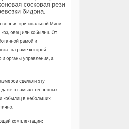
коновая сосковая рези
ревозки бидона.
я версия оригинальной Мини
коз, овец или кобылиц. От
ботанной рамой и
вка, на раме которой
р и органы управления, а
азмеров сделали эту
, даже в самых стесненных
ли кобылиц в небольших
тично.
ющей комплектации: