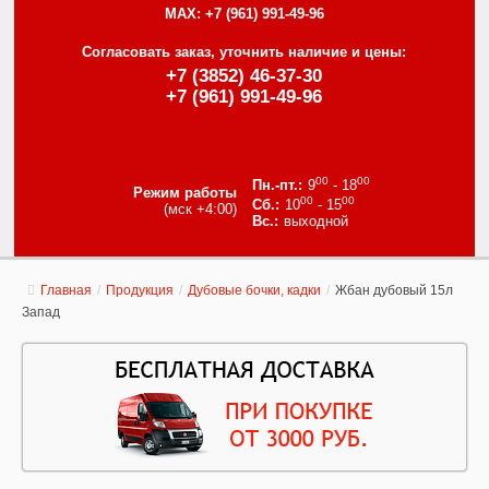
MAX:
+7 (961) 991-49-96
Согласовать заказ, уточнить наличие и цены:
+7 (3852) 46-37-30
+7 (961) 991-49-96
00
00
9
- 18
Режим работы
00
00
10
- 15
(мск +4:00)
выходной
Главная
/
Продукция
/
Дубовые бочки, кадки
/
Жбан дубовый 15л
Запад