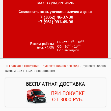
MAX:
+7 (961) 991-49-96
Согласовать заказ, уточнить наличие и цены:
+7 (3852) 46-37-30
+7 (961) 991-49-96
00
00
9
- 18
Режим работы
00
00
10
- 15
(мск +4:00)
выходной
Главная
/
Продукция
/
Душевая кабина для сада
/
Душевая кабина
Вихрь Д-135-П (135л) с подогревом