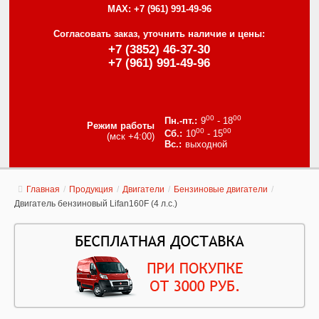
MAX:
+7 (961) 991-49-96
Согласовать заказ, уточнить наличие и цены:
+7 (3852) 46-37-30
+7 (961) 991-49-96
00
00
9
- 18
Режим работы
00
00
10
- 15
(мск +4:00)
выходной
Главная
/
Продукция
/
Двигатели
/
Бензиновые двигатели
/
Двигатель бензиновый Lifan160F (4 л.с.)