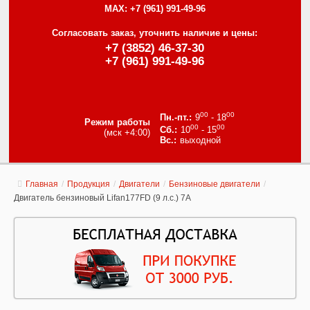
MAX:
+7 (961) 991-49-96
Согласовать заказ, уточнить наличие и цены:
+7 (3852) 46-37-30
+7 (961) 991-49-96
00
00
9
- 18
Режим работы
00
00
10
- 15
(мск +4:00)
выходной
Главная
/
Продукция
/
Двигатели
/
Бензиновые двигатели
/
Двигатель бензиновый Lifan177FD (9 л.с.) 7А