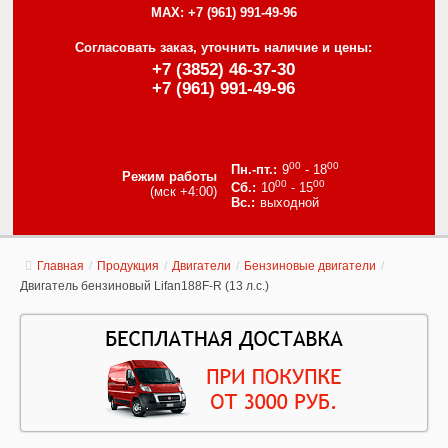
MAX:
+7 (961) 991-49-96
Согласовать заказ, уточнить наличие и цены:
+7 (3852) 46-37-30
+7 (961) 991-49-96
00
00
9
- 18
Режим работы
00
00
10
- 15
(мск +4:00)
выходной
Главная
/
Продукция
/
Двигатели
/
Бензиновые двигатели
/
Двигатель бензиновый Lifan188F-R (13 л.с.)