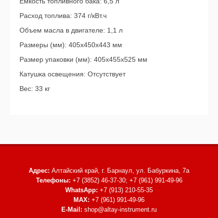
Емкость топливного бака: 6,5 л
Расход топлива: 374 г/кВт.ч
Объем масла в двигателе: 1,1 л
Размеры (мм): 405х450х443 мм
Размер упаковки (мм): 405х455х525 мм
Катушка освещения: Отсутствует
Вес: 33 кг
Адрес:
Алтайский край, г. Барнаул,
ул. Бабуркина, 7а
Телефоны:
+7 (3852) 46-37-30; +7 (961) 991-49-96
WhatsApp:
+7 (913) 210-55-35
MAX:
+7 (961) 991-49-96
E-Mail:
shop@altay-instrument.ru