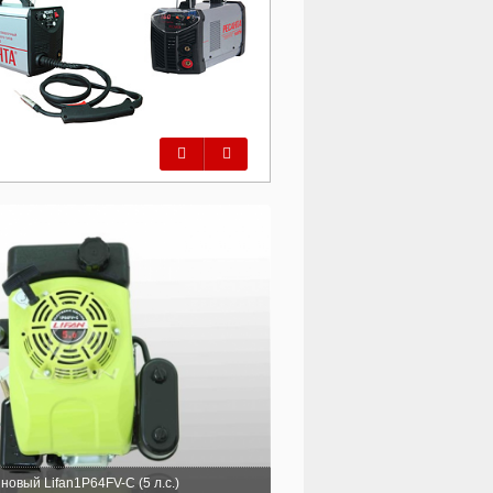
Предыдущий
Следующий
новый Lifan1P64FV-C (5 л.с.)