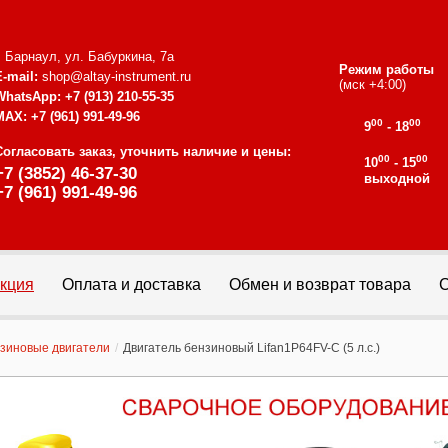
г. Барнаул, ул. Бабуркина, 7а
Режим работы
E-mail:
shop@altay-instrument.ru
(мск +4:00)
WhatsApp:
+7 (913) 210-55-35
MAX:
+7 (961) 991-49-96
00
00
9
- 18
Согласовать заказ, уточнить наличие и цены:
00
00
10
- 15
+7 (3852) 46-37-30
выходной
+7 (961) 991-49-96
кция
Оплата и доставка
Обмен и возврат товара
С
зиновые двигатели
/
Двигатель бензиновый Lifan1P64FV-C (5 л.с.)