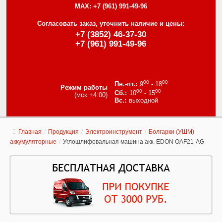
MAX:
+7 (961) 991-49-96
Согласовать заказ, уточнить наличие и цены:
+7 (3852) 46-37-30
+7 (961) 991-49-96
00
00
9
- 18
Режим работы
00
00
10
- 15
(мск +4:00)
выходной
Главная
/
Продукция
/
Электроинструмент
/
Болгарки (УШМ)
аккумуляторные
/
Углошлифовальная машина акк. EDON OAF21-AG