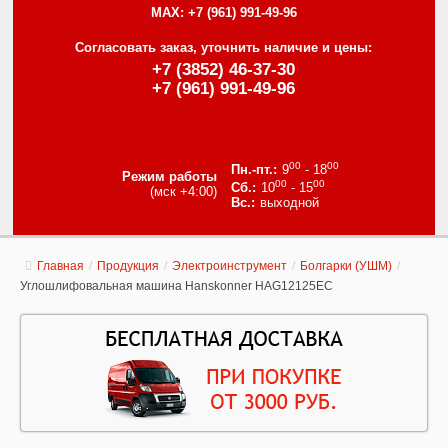
MAX:
+7 (961) 991-49-96
Согласовать заказ, уточнить наличие и цены:
+7 (3852) 46-37-30
+7 (961) 991-49-96
00
00
9
- 18
Режим работы
00
00
10
- 15
(мск +4:00)
выходной
Главная
/
Продукция
/
Электроинструмент
/
Болгарки (УШМ)
/
Углошлифовальная машина Hanskonner HAG12125EC