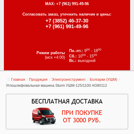
MAX:
+7 (961) 991-49-96
Согласовать заказ, уточнить наличие и цены:
+7 (3852) 46-37-30
+7 (961) 991-49-96
00
00
9
- 18
Режим работы
00
00
10
- 15
(мск +4:00)
выходной
Главная
/
Продукция
/
Электроинструмент
/
Болгарки (УШМ)
/
Углошлифовальная машина Sturm УШМ-125/1100 AG90112