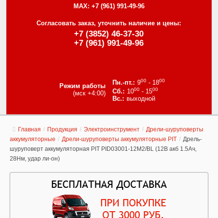
MAX:
+7 (961) 991-49-96
Согласовать заказ, уточнить наличие и цены:
+7 (3852) 46-37-30
+7 (961) 991-49-96
00
00
9
- 18
Режим работы
00
00
10
- 15
(мск +4:00)
выходной
Главная
/
Продукция
/
Электроинструмент
/
Дрели-шуруповерты
аккумуляторные
/
Дрели-шуруповерты аккумуляторные PIT
/
Дрель-
шуруповерт аккумуляторная PIT PID03001-12M2/BL (12В акб 1.5Ач,
28Нм, удар ли-он)