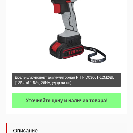
Дрель-шуруповерт аккумуляторная PIT PID03001-12M2/BL
(12В акб 1.5Ач, 28Нм, удар ли-он)
Уточняйте цену и наличие товара!
Описание