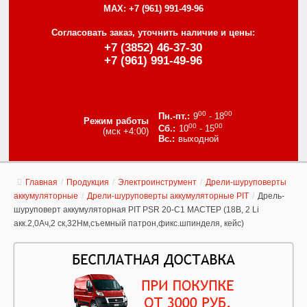
MAX:
+7 (961) 991-49-96
Согласовать заказ, уточнить наличие и цены:
+7 (3852) 46-37-30
+7 (961) 991-49-96
00
00
9
- 18
Режим работы
00
00
10
- 15
(мск +4:00)
выходной
Главная
/
Продукция
/
Электроинструмент
/
Дрели-шуруповерты
аккумуляторные
/
Дрели-шуруповерты аккумуляторные PIT
/
Дрель-
шуруповерт аккумуляторная PIT PSR 20-C1 МАСТЕР (18В, 2 Li
акк.2,0Ач,2 ск,32Нм,съемный патрон,фикс.шпинделя, кейс)