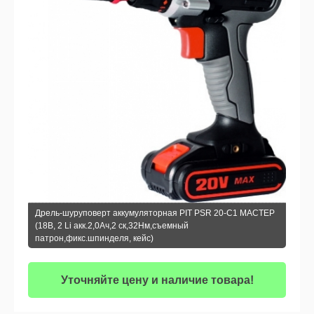
Дрель-шуруповерт аккумуляторная PIT PSR 20-C1 МАСТЕР
(18В, 2 Li акк.2,0Ач,2 ск,32Нм,съемный
патрон,фикс.шпинделя, кейс)
Уточняйте цену и наличие товара!