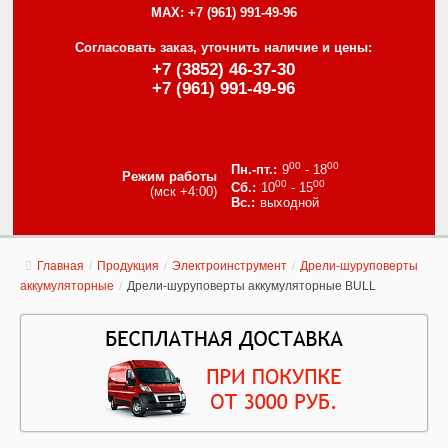
MAX:
+7 (961) 991-49-96
Согласовать заказ, уточнить наличие и цены:
+7 (3852) 46-37-30
+7 (961) 991-49-96
00
00
9
- 18
Режим работы
00
00
10
- 15
(мск +4:00)
выходной
Главная
/
Продукция
/
Электроинструмент
/
Дрели-шуруповерты
аккумуляторные
/
Дрели-шуруповерты аккумуляторные BULL