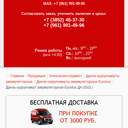
MAX:
+7 (961) 991-49-96
Согласовать заказ, уточнить наличие и цены:
+7 (3852) 46-37-30
+7 (961) 991-49-96
00
00
9
- 18
Режим работы
00
00
10
- 15
(мск +4:00)
выходной
Главная
/
Продукция
/
Электроинструмент
/
Дрели-шуруповерты
аккумуляторные
/
Дрели-шуруповерты аккумуляторные Eurolux
/
Дрель-шуруповерт аккумуляторная Eurolux ДА-20/2Li