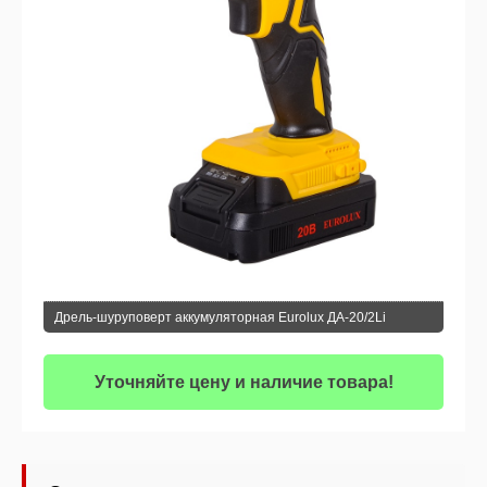
Дрель-шуруповерт аккумуляторная Eurolux ДА-20/2Li
Уточняйте цену и наличие товара!