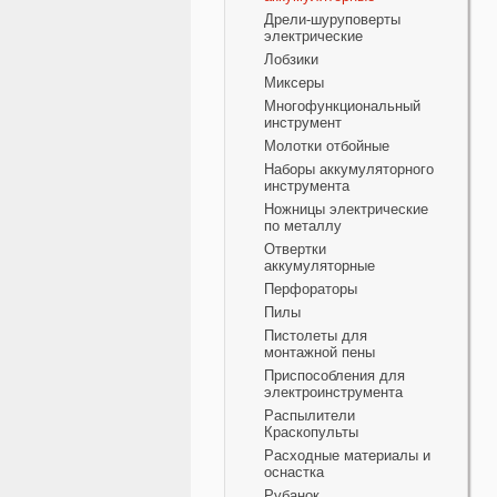
Дрели-шуруповерты
электрические
Лобзики
Миксеры
Многофункциональный
инструмент
Молотки отбойные
Наборы аккумуляторного
инструмента
Ножницы электрические
по металлу
Отвертки
аккумуляторные
Перфораторы
Пилы
Пистолеты для
монтажной пены
Приспособления для
электроинструмента
Распылители
Краскопульты
Расходные материалы и
оснастка
Рубанок