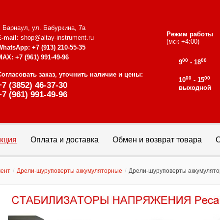
г. Барнаул, ул. Бабуркина, 7а
Режим работы
E-mail:
shop@altay-instrument.ru
(мск +4:00)
WhatsApp:
+7 (913) 210-55-35
MAX:
+7 (961) 991-49-96
00
00
9
- 18
Согласовать заказ, уточнить наличие и цены:
00
00
10
- 15
+7 (3852) 46-37-30
выходной
+7 (961) 991-49-96
кция
Оплата и доставка
Обмен и возврат товара
С
мент
/
Дрели-шуруповерты аккумуляторные
/
Дрели-шуруповерты аккумулято