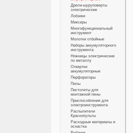
Дрели-шуруповерты
электрические
Лобзики
Миксеры
Многофункциональный
инструмент
Молотки отбойные
Наборы аккумуляторного
инструмента
Ножницы электрические
по металлу
Отвертки
аккумуляторные
Перфораторы
Пилы
Пистолеты для
монтажной пены
Приспособления для
электроинструмента
Распылители
Краскопульты
Расходные материалы и
оснастка
Рубанок