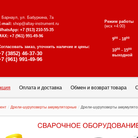
г. Барнаул, ул. Бабуркина, 7а
Режим работы
E-mail:
shop@altay-instrument.ru
(мск +4:00)
WhatsApp:
+7 (913) 210-55-35
MAX:
+7 (961) 991-49-96
00
00
9
- 18
Согласовать заказ, уточнить наличие и цены:
00
00
10
- 15
+7 (3852) 46-37-30
выходной
+7 (961) 991-49-96
кция
Оплата и доставка
Обмен и возврат товара
С
мент
/
Дрели-шуруповерты аккумуляторные
/
Дрели-шуруповерты аккумуля