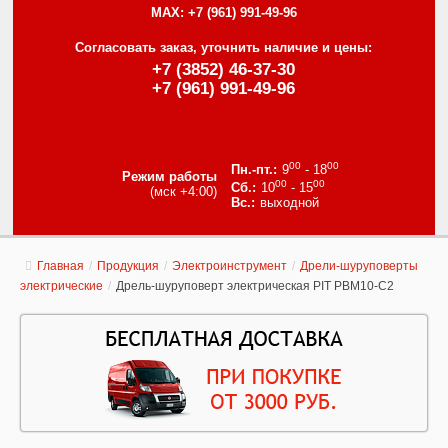
MAX:
+7 (961) 991-49-96
Согласовать заказ, уточнить наличие и цены:
+7 (3852) 46-37-30
+7 (961) 991-49-96
00
00
9
- 18
Режим работы
00
00
10
- 15
(мск +4:00)
выходной
Главная
/
Продукция
/
Электроинструмент
/
Дрели-шуруповерты
электрические
/
Дрель-шуруповерт электрическая PIT РВМ10-С2