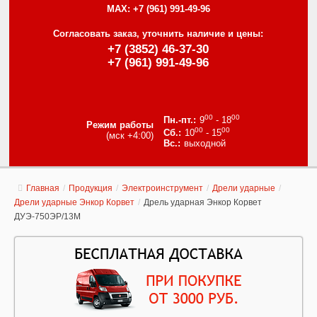
MAX:
+7 (961) 991-49-96
Согласовать заказ, уточнить наличие и цены:
+7 (3852) 46-37-30
+7 (961) 991-49-96
00
00
9
- 18
Режим работы
00
00
10
- 15
(мск +4:00)
выходной
Главная
/
Продукция
/
Электроинструмент
/
Дрели ударные
/
Дрели ударные Энкор Корвет
/
Дрель ударная Энкор Корвет
ДУЭ-750ЭР/13М