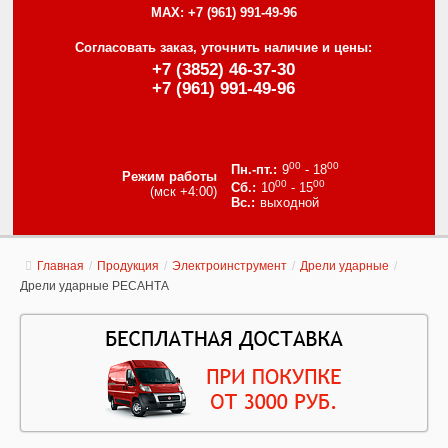
MAX:
+7 (961) 991-49-96
Согласовать заказ, уточнить наличие и цены:
+7 (3852) 46-37-30
+7 (961) 991-49-96
00
00
9
- 18
Режим работы
00
00
10
- 15
(мск +4:00)
выходной
Главная
/
Продукция
/
Электроинструмент
/
Дрели ударные
/
Дрели ударные РЕСАНТА