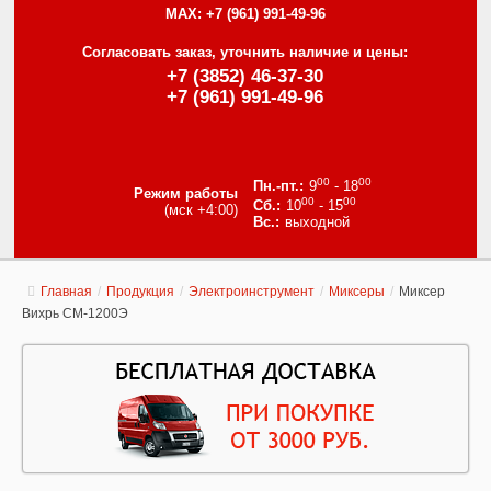
MAX:
+7 (961) 991-49-96
Согласовать заказ, уточнить наличие и цены:
+7 (3852) 46-37-30
+7 (961) 991-49-96
00
00
9
- 18
Режим работы
00
00
10
- 15
(мск +4:00)
выходной
Главная
/
Продукция
/
Электроинструмент
/
Миксеры
/
Миксер
Вихрь СМ-1200Э