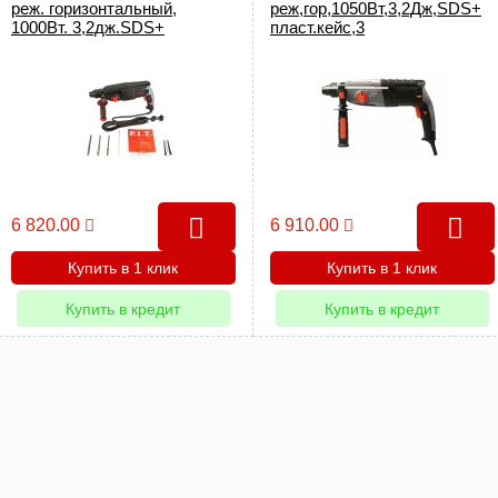
реж. горизонтальный,
реж,гор,1050Вт,3,2Дж,SDS+
1000Вт. 3,2дж.SDS+
пласт.кейс,3
пласт.кейс, макс диам.бура
бура,пика,зубило,макс.бур
26мм)
28мм)
6 820.00
6 910.00
Купить в 1 клик
Купить в 1 клик
Купить в кредит
Купить в кредит