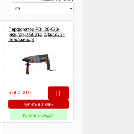
Перфоратор РВН28-С(3-
реж,гор,1050Вт,3,2Дж,SDS+
пласт.кейс,3
бура,пика,зубило,макс.бур
28мм)
6 660.00
Купить в 1 клик
Купить в кредит