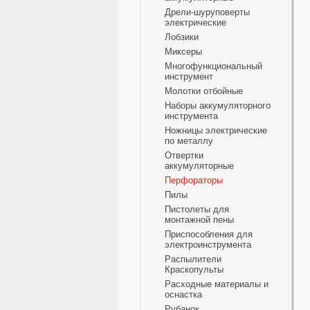
Дрели-шуруповерты
электрические
Лобзики
Миксеры
Многофункциональный
инструмент
Молотки отбойные
Наборы аккумуляторного
инструмента
Ножницы электрические
по металлу
Отвертки
аккумуляторные
Перфораторы
Пилы
Пистолеты для
монтажной пены
Приспособления для
электроинструмента
Распылители
Краскопульты
Расходные материалы и
оснастка
Рубанок