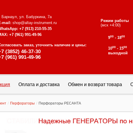
г. Барнаул, ул. Бабуркина, 7а
Режим работы
E-mail:
shop@altay-instrument.ru
(мск +4:00)
WhatsApp:
+7 (913) 210-55-35
MAX:
+7 (961) 991-49-96
00
00
9
- 18
Согласовать заказ, уточнить наличие и цены:
00
00
10
- 15
+7 (3852) 46-37-30
выходной
+7 (961) 991-49-96
кция
Оплата и доставка
Обмен и возврат товара
С
мент
/
Перфораторы
/
Перфораторы РЕСАНТА