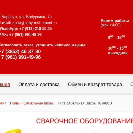
г. Барнаул, ул. Бабуркина, 7а
Режим работы
E-mail:
shop@altay-instrument.ru
(мск +4:00)
WhatsApp:
+7 (913) 210-55-35
MAX:
+7 (961) 991-49-96
00
00
9
- 18
Согласовать заказ, уточнить наличие и цены:
00
00
10
- 15
+7 (3852) 46-37-30
выходной
+7 (961) 991-49-96
кция
Оплата и доставка
Обмен и возврат товара
С
мент
/
Пилы
/
Сабельные пилы
/
Пила сабельная Вихрь ПС-900Э