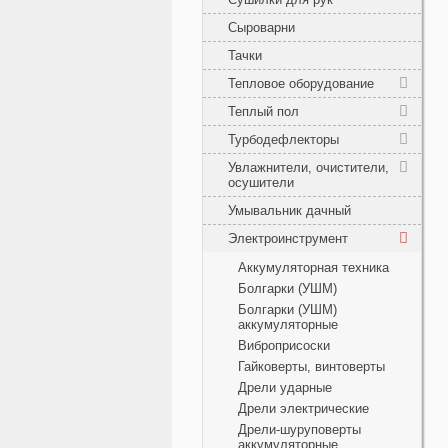
Сыроварни
Тачки
Тепловое оборудование
Теплый пол
Турбодефлекторы
Увлажнители, очистители,
осушители
Умывальник дачный
Электроинструмент
Аккумуляторная техника
Болгарки (УШМ)
Болгарки (УШМ)
аккумуляторные
Виброприсоски
Гайковерты, винтоверты
Дрели ударные
Дрели электрические
Дрели-шуруповерты
аккумуляторные