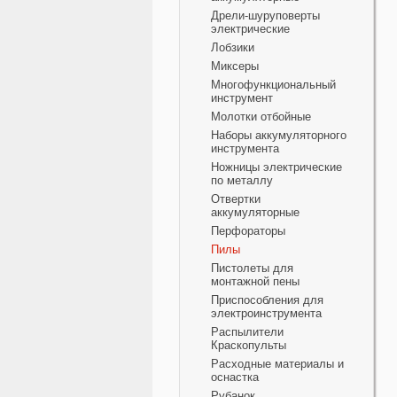
Дрели-шуруповерты
электрические
Лобзики
Миксеры
Многофункциональный
инструмент
Молотки отбойные
Наборы аккумуляторного
инструмента
Ножницы электрические
по металлу
Отвертки
аккумуляторные
Перфораторы
Пилы
Пистолеты для
монтажной пены
Приспособления для
электроинструмента
Распылители
Краскопульты
Расходные материалы и
оснастка
Рубанок