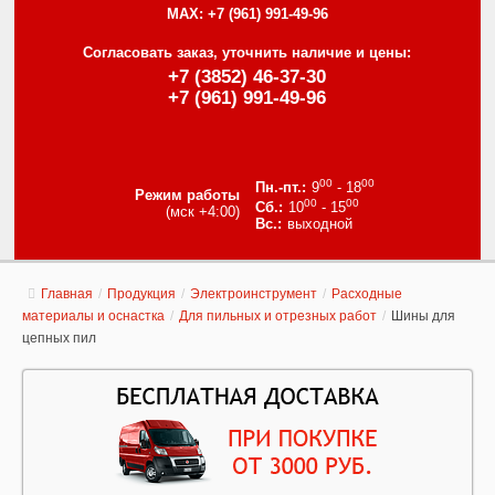
MAX:
+7 (961) 991-49-96
Согласовать заказ, уточнить наличие и цены:
+7 (3852) 46-37-30
+7 (961) 991-49-96
00
00
9
- 18
Режим работы
00
00
10
- 15
(мск +4:00)
выходной
Главная
/
Продукция
/
Электроинструмент
/
Расходные
материалы и оснастка
/
Для пильных и отрезных работ
/
Шины для
цепных пил