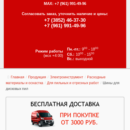
MAX:
+7 (961) 991-49-96
Согласовать заказ, уточнить наличие и цены:
+7 (3852) 46-37-30
+7 (961) 991-49-96
00
00
9
- 18
Режим работы
00
00
10
- 15
(мск +4:00)
выходной
Главная
/
Продукция
/
Электроинструмент
/
Расходные
материалы и оснастка
/
Для пильных и отрезных работ
/
Шины для
дисковых пил