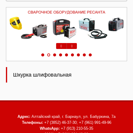
Предыдущий
Следующий
Шкурка шлифовальная
Адрес:
Алтайский край, г. Барнаул,
ул. Бабуркина, 7а
Телефоны:
+7 (3852) 46-37-30; +7 (961) 991-49-96
WhatsApp:
+7 (913) 210-55-35