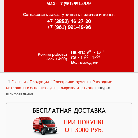
MAX:
+7 (961) 991-49-96
Согласовать заказ, уточнить наличие и цены:
+7 (3852) 46-37-30
+7 (961) 991-49-96
00
00
9
- 18
Режим работы
00
00
10
- 15
(мск +4:00)
выходной
Главная
/
Продукция
/
Электроинструмент
/
Расходные
материалы и оснастка
/
Для шлифовки и затирки
/
Шкурка
шлифовальная