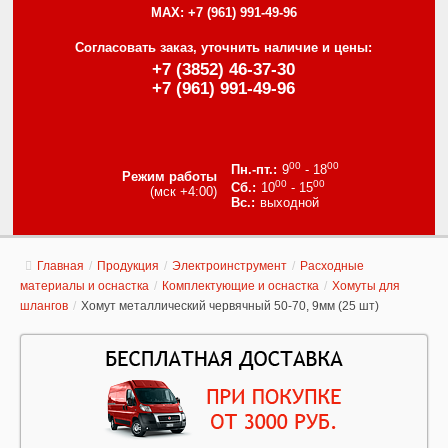
MAX:
+7 (961) 991-49-96
Согласовать заказ, уточнить наличие и цены:
+7 (3852) 46-37-30
+7 (961) 991-49-96
00
00
9
- 18
Режим работы
00
00
10
- 15
(мск +4:00)
выходной
Главная
/
Продукция
/
Электроинструмент
/
Расходные
материалы и оснастка
/
Комплектующие и оснастка
/
Хомуты для
шлангов
/
Хомут металлический червячный 50-70, 9мм (25 шт)