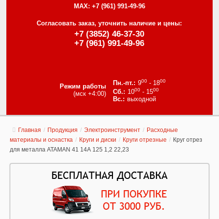
MAX:
+7 (961) 991-49-96
Согласовать заказ, уточнить наличие и цены:
+7 (3852) 46-37-30
+7 (961) 991-49-96
00
00
9
- 18
Режим работы
00
00
10
- 15
(мск +4:00)
выходной
Главная
/
Продукция
/
Электроинструмент
/
Расходные
материалы и оснастка
/
Круги и диски
/
Круги отрезные
/
Круг отрез
для металла ATAMAN 41 14А 125 1,2 22,23