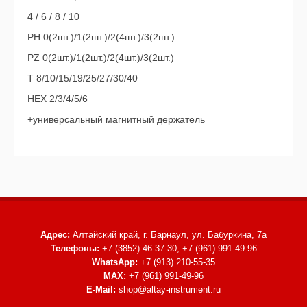
4 / 6 / 8 / 10
PH 0(2шт.)/1(2шт.)/2(4шт.)/3(2шт.)
PZ 0(2шт.)/1(2шт.)/2(4шт.)/3(2шт.)
T 8/10/15/19/25/27/30/40
HEX 2/3/4/5/6
+универсальный магнитный держатель
Адрес:
Алтайский край, г. Барнаул,
ул. Бабуркина, 7а
Телефоны:
+7 (3852) 46-37-30; +7 (961) 991-49-96
WhatsApp:
+7 (913) 210-55-35
MAX:
+7 (961) 991-49-96
E-Mail:
shop@altay-instrument.ru