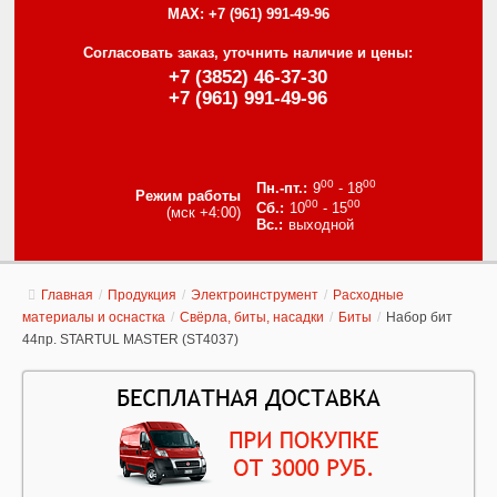
MAX:
+7 (961) 991-49-96
Согласовать заказ, уточнить наличие и цены:
+7 (3852) 46-37-30
+7 (961) 991-49-96
00
00
9
- 18
Режим работы
00
00
10
- 15
(мск +4:00)
выходной
Главная
/
Продукция
/
Электроинструмент
/
Расходные
материалы и оснастка
/
Свёрла, биты, насадки
/
Биты
/
Набор бит
44пр. STARTUL MASTER (ST4037)