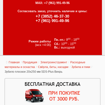
MAX:
+7 (961) 991-49-96
Согласовать заказ, уточнить наличие и цены:
+7 (3852) 46-37-30
+7 (961) 991-49-96
00
00
9
- 18
Режим работы
00
00
10
- 15
(мск +4:00)
выходной
Главная
/
Продукция
/
Электроинструмент
/
Расходные
материалы и оснастка
/
Свёрла, биты, насадки
/
Зубила и пики
/
Зубило плоское 20x250 мм SDS-Plus Вихрь