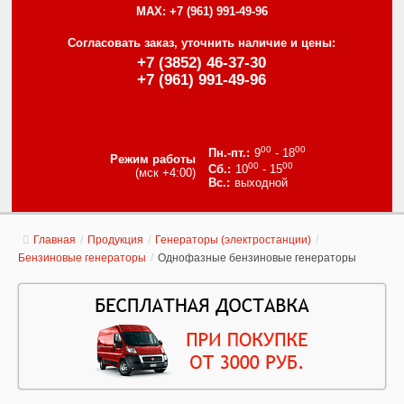
MAX:
+7 (961) 991-49-96
Согласовать заказ, уточнить наличие и цены:
+7 (3852) 46-37-30
+7 (961) 991-49-96
00
00
9
- 18
Режим работы
00
00
10
- 15
(мск +4:00)
выходной
Главная
/
Продукция
/
Генераторы (электростанции)
/
Бензиновые генераторы
/
Однофазные бензиновые генераторы