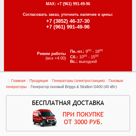
MAX:
+7 (961) 991-49-96
Согласовать заказ, уточнить наличие и цены:
+7 (3852) 46-37-30
+7 (961) 991-49-96
00
00
9
- 18
Режим работы
00
00
10
- 15
(мск +4:00)
выходной
Главная
/
Продукция
/
Генераторы (электростанции)
/
Газовые
генераторы
/
Генератор газовый Briggs & Stratton G400 (40 кВт)